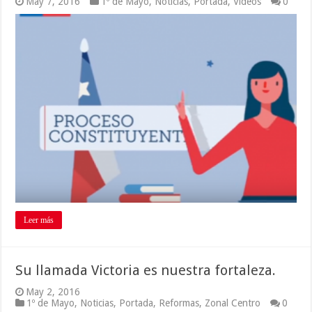
May 7, 2016
1º de Mayo
,
Noticias
,
Portada
,
Videos
0
Leer más
Su llamada Victoria es nuestra fortaleza.
May 2, 2016
1º de Mayo
,
Noticias
,
Portada
,
Reformas
,
Zonal Centro
0