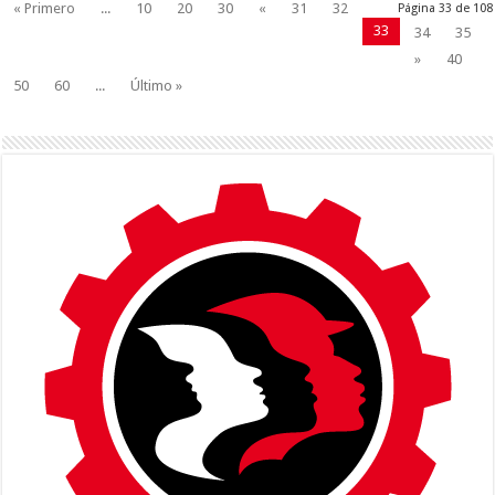
« Primero
...
10
20
30
«
31
32
Página 33 de 108
33
34
35
»
40
50
60
...
Último »