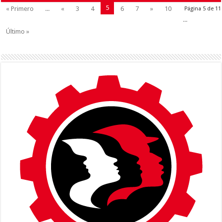
5
« Primero
...
«
3
4
6
7
»
10
Página 5 de 11
...
Último »