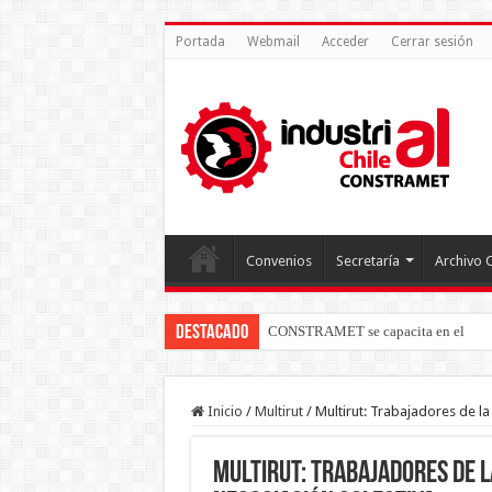
Portada
Webmail
Acceder
Cerrar sesión
Convenios
Secretaría
Archivo 
Destacado
CONSTRAMET se capacita en el nuev
Inicio
/
Multirut
/
Multirut: Trabajadores de la
Multirut: Trabajadores de l