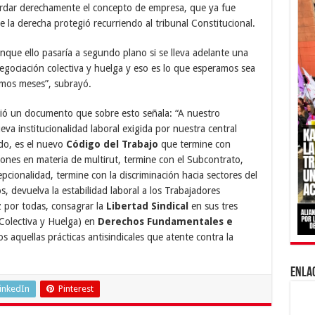
ordar derechamente el concepto de empresa, que ya fue
 la derecha protegió recurriendo al tribunal Constitucional.
unque ello pasaría a segundo plano si se lleva adelante una
egociación colectiva y huelga y eso es lo que esperamos sea
ximos meses”, subrayó.
ió un documento que sobre esto señala: “A nuestro
va institucionalidad laboral exigida por nuestra central
ado, es el nuevo
Código del Trabajo
que termine con
ciones en materia de multirut, termine con el Subcontrato,
pcionalidad, termine con la discriminación hacia sectores del
s, devuelva la estabilidad laboral a los Trabajadores
z por todas, consagrar la
Libertad Sindical
en sus tres
 Colectiva y Huelga) en
Derechos Fundamentales e
 aquellas prácticas antisindicales que atente contra la
ENLA
inkedIn
Pinterest