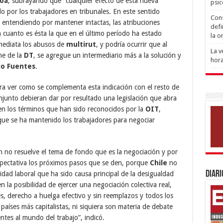
roa
, subrayando que “cualquier efecto de esta nueva
psic
 por los trabajadores en tribunales. En este sentido
Con
 entendiendo por mantener intactas, las atribuciones
defi
n cuanto es ésta la que en el último período ha estado
la o
nmediata los abusos de
multirut
, y podría ocurrir que al
La v
rme de la
DT
, se agregue un intermediario más a la solución y
hora
io Fuentes
.
a ver como se complementa esta indicación con el resto de
junto debieran dar por resultado una legislación que abra
en los términos que han sido reconocidos por la
OIT
,
que se ha mantenido los trabajadores para negociar
ón no resuelve el tema de fondo que es la negociación y por
xpectativa los próximos pasos que se den, porque
Chile
no
Diari
dad laboral que ha sido causa principal de la desigualdad
n la posibilidad de ejercer una negociación colectiva real,
es, derecho a huelga efectivo y sin reemplazos y todos los
países más capitalistas, ni siquiera son materia de debate
tes al mundo del trabajo”, indicó.