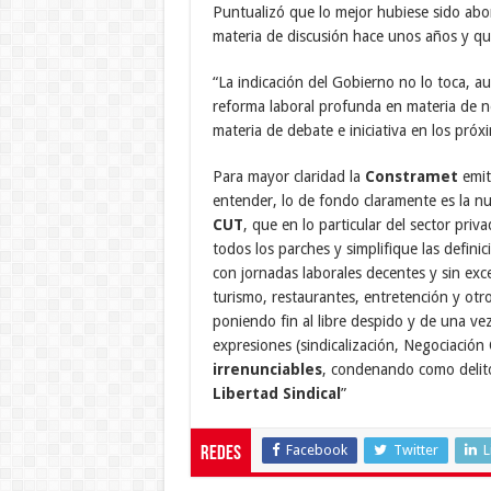
Puntualizó que lo mejor hubiese sido ab
materia de discusión hace unos años y que
“La indicación del Gobierno no lo toca, a
reforma laboral profunda en materia de n
materia de debate e iniciativa en los pró
Para mayor claridad la
Constramet
emit
entender, lo de fondo claramente es la nue
CUT
, que en lo particular del sector priv
todos los parches y simplifique las defini
con jornadas laborales decentes y sin exce
turismo, restaurantes, entretención y otro
poniendo fin al libre despido y de una ve
expresiones (sindicalización, Negociación
irrenunciables
, condenando como delitos
Libertad Sindical
”
Facebook
Twitter
L
Redes