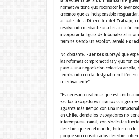
la presidenta de la
CUT
,
Bárbara Figue
normativa tiene que reconocer lo avanzado
creemos que es indispensable resguardar,
actuales de la
Dirección del Trabajo
, e
resolviendo mediante una fiscalización i
incorporar la figura de tribunales al info
termine siendo un escollo”, señaló
Horac
No obstante,
Fuentes
subrayó que esper
las reformas comprometidas y que “en con
paso a una negociación colectiva amplia, 
terminando con la desigual condición en 
colectivamente”.
“Es necesario reafirmar que esta indicaci
eso los trabajadores miramos con gran e
aguanta más tiempo con una institucionali
en
Chile
, donde los trabajadores no tiene
interempresa, ramal, con sindicatos fuert
derechos que en el mundo, incluso en los 
porque son considerados derechos inheren