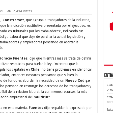
os
2,494 Vistas
le, Constramet
, que agrupa a trabajadores de la industria,
que la indicación sustitutiva presentada por el ejecutivo, es
ado en tribunales por los trabajadores”, indicando sin
igo Laboral que deje de parchar la actual legislación y
trabajadores y empleadores pensando en acortar la
ó.
Horacio Fuentes
, dijo que mientras más se trata de definir
lizar resquicios para burlar la ley, “mientras que la
gula los capitales en
Chile
, no tiene problemas en identificar
olador, entonces nosotros pensamos que si bien lo
ENTR
lo de fondo es abordar la necesidad de un
Nuevo Código
CON
ho pensado en restringir los derechos de los trabajadores y
prev
débil de la relación laboral, la con menos recursos, la más
lación empresarial del
multirut
”.
CONS
para
ta en esta materia,
Fuentes
dijo respaldar lo expresado por
Exi