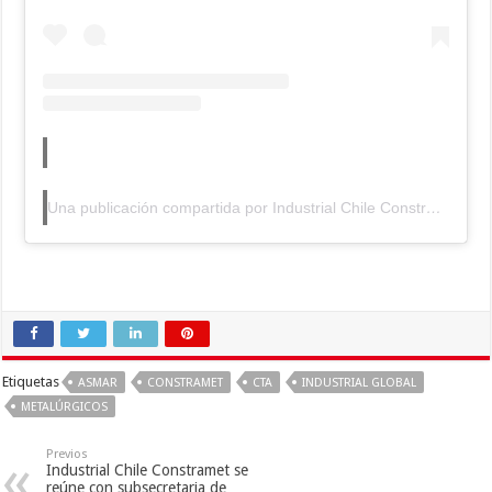
Una publicación compartida por Industrial Chile Constramet (@constrametcl)
Etiquetas
ASMAR
CONSTRAMET
CTA
INDUSTRIAL GLOBAL
METALÚRGICOS
Previos
Industrial Chile Constramet se
reúne con subsecretaria de