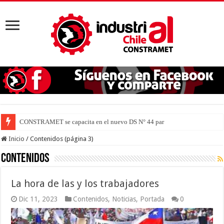
CONSTRAMET se capacita en el nuevo DS N° 44 para defender la vida
Inicio
/
Contenidos (página 3)
Contenidos
La hora de las y los trabajadores
Dic 11, 2023
Contenidos
,
Noticias
,
Portada
0