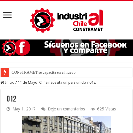
CONSTRAMET se capacita en el nuevo DS N° 44 para d
Inicio
/
1° de Mayo: Chile necesita un país unido
/
012
012
May 1, 2017
Deje un comentarios
625 Vistas